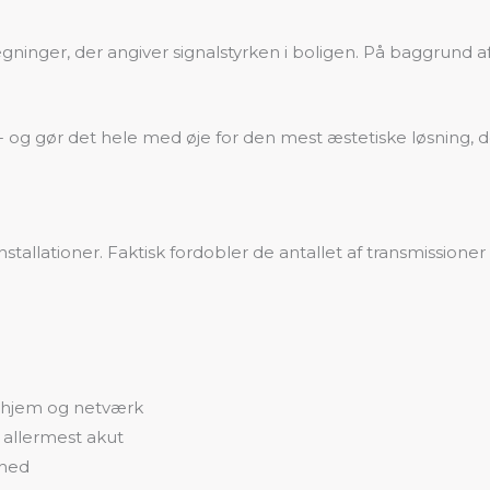
ninger, der angiver signalstyrken i boligen. På baggrund af 
 gør det hele med øje for den mest æstetiske løsning, der 
stallationer. Faktisk fordobler de antallet af transmissioner
s hjem og netværk
 allermest akut
rhed