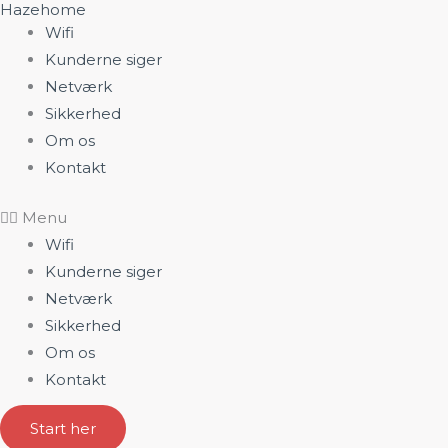
Hazehome
Gå
Wifi
til
Kunderne siger
indholdet
Netværk
Sikkerhed
Om os
Kontakt
Menu
Wifi
Kunderne siger
Netværk
Sikkerhed
Om os
Kontakt
Start her