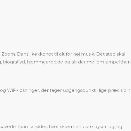
Zoom. Dans i køkkenet til alt for høj musik. Det sted skal
g, biograflyd, hjemmearbejde og alt derimellem simpelthen
 og WiFi-løsninger, der tager udgangspunkt i lige præcis din
re akavede Teamsmøder, hvor skærmen bare fryser, og jeg