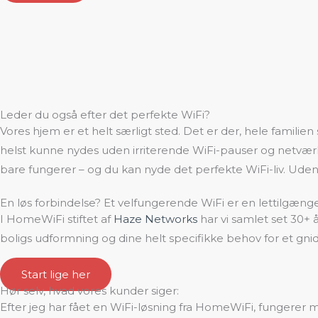
Leder du også efter det perfekte WiFi?
Vores hjem er et helt særligt sted. Det er der, hele famili
helst kunne nydes uden irriterende WiFi-pauser og netvær
bare fungerer – og du kan nyde det perfekte WiFi-liv. Uden
En løs forbindelse? Et velfungerende WiFi er en lettilgængel
I HomeWiFi stiftet af
Haze Networks
har vi samlet set 30+ 
boligs udformning og dine helt specifikke behov for et gnidn
Start lige her
Hør selv, hvad vores kunder siger:
Efter jeg har fået en WiFi-løsning fra HomeWiFi, fungerer 