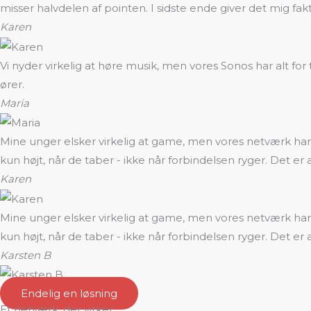
misser halvdelen af pointen. I sidste ende giver det mig fakti
Karen
Vi nyder virkelig at høre musik, men vores Sonos har alt for
ører.
Maria
Mine unger elsker virkelig at game, men vores netværk har 
kun højt, når de taber - ikke når forbindelsen ryger. Det er 
Karen
Mine unger elsker virkelig at game, men vores netværk har 
kun højt, når de taber - ikke når forbindelsen ryger. Det er 
Karsten B
Endelig en løsning
Et netværk, der virker