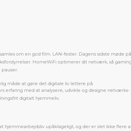
en samles om en god film. LAN-fester. Dagens sidste møde på 
ksforstyrrelser. HomeWiFi optimerer dit netværk, så gamin
 pauser.
ig måde at gøre det digitale liv lettere på.
års erfaring med at analysere, udvikle og designe netværks-
ingsfrit digitalt hjemmeliv.
mit hjemmearbejdsliv upåklageligt, og der er slet ikke fle