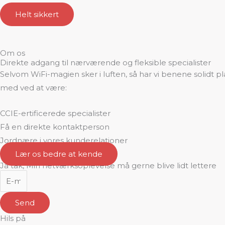
Helt sikkert
Om os
Direkte adgang til nærværende og fleksible specialister
Selvom WiFi-magien sker i luften, så har vi benene solidt pl
med ved at være:
CCIE-ertificerede specialister
Få en direkte kontaktperson
Jordnære i vores kunderelationer
Lær os bedre at kende
Ja tak, Min netværksoplevelse må gerne blive lidt lettere
Send
Hils på